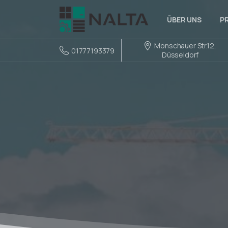
ÜBER UNS
P
Monschauer Str.12,
01777193379
Düsseldorf