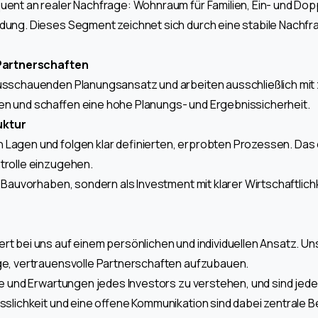
uent an realer Nachfrage: Wohnraum für Familien, Ein- und Do
ung. Dieses Segment zeichnet sich durch eine stabile Nachfrag
e Partnerschaften
ausschauenden Planungsansatz und arbeiten ausschließlich mit
en und schaffen eine hohe Planungs- und Ergebnissicherheit.
uktur
 Lagen und folgen klar definierten, erprobten Prozessen. Das
trolle einzugehen.
s Bauvorhaben, sondern als Investment mit klarer Wirtschaftlich
 bei uns auf einem persönlichen und individuellen Ansatz. Unser 
ge, vertrauensvolle Partnerschaften aufzubauen.
le und Erwartungen jedes Investors zu verstehen, und sind jede
ässlichkeit und eine offene Kommunikation sind dabei zentrale