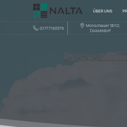
ÜBER UNS
P
Monschauer Str.12,
01777193379
Düsseldorf