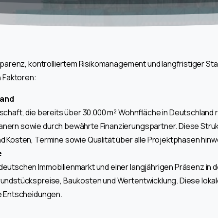
renz, kontrolliertem Risikomanagement und langfristiger Stabil
 Faktoren:
Hand
chaft, die bereits über 30.000 m² Wohnfläche in Deutschland rea
anern sowie durch bewährte Finanzierungspartner. Diese Struk
nd Kosten, Termine sowie Qualität über alle Projektphasen hinw
e
deutschen Immobilienmarkt und einer langjährigen Präsenz in 
rundstückspreise, Baukosten und Wertentwicklung. Diese lokale
re Entscheidungen.